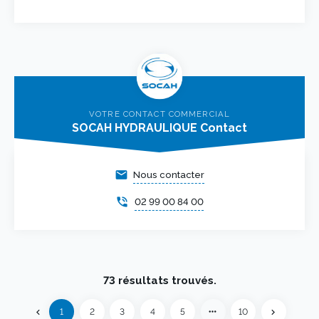
VOTRE CONTACT COMMERCIAL
SOCAH HYDRAULIQUE Contact
email
Nous contacter
phone_in_talk
02 99 00 84 00
73 résultats trouvés.
Précédent
more_horiz
1
2
3
4
5
10
chevron_left
chevron_right
Suivant