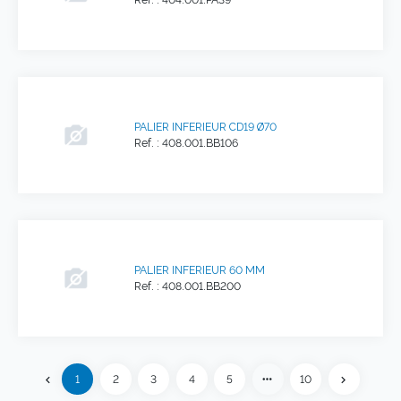
Ref. : 404.001.PA39
PALIER INFERIEUR CD19 Ø70
Ref. : 408.001.BB106
PALIER INFERIEUR 60 MM
Ref. : 408.001.BB200
Précédent
more_horiz
1
2
3
4
5
10
chevron_left
chevron_right
Suivant