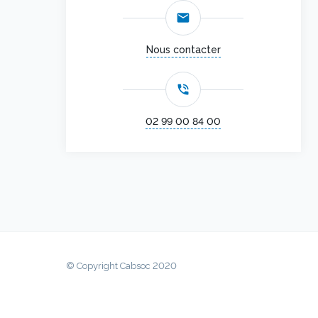
email
Nous contacter
phone_in_talk
02 99 00 84 00
© Copyright Cabsoc 2020