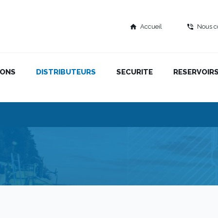
Accueil
Nous c
home
phone_in_talk
IONS
DISTRIBUTEURS
SECURITE
RESERVOIR