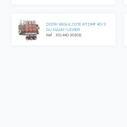
DISTR+ REGUL.COTE KIT.DMF 40/3
GU A1A1A1 + LEVIER
Ref. : 301.440.301011