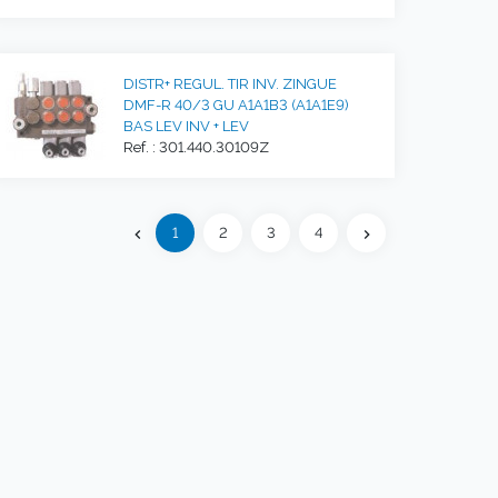
DISTR+ REGUL. TIR INV. ZINGUE
DMF-R 40/3 GU A1A1B3 (A1A1E9)
BAS LEV INV + LEV
Ref. : 301.440.30109Z
Précédent
1
2
3
4
chevron_left
chevron_right
Suivant