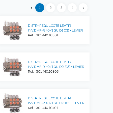
Précédent
1
2
3
4
chevron_left
chevron_right
Suivant
DISTR+ REGUL.COTE LEV.TIR
INV.DMF-R 40/1 GU D1 (C1) + LEVIER
Ref. : 301.440.10301
DISTR+ REGUL.COTE LEV.TIR
INV.DMF-R 40/1 GU D2 (C5) + LEVIER
Ref. : 301.440.10305
DISTR+ REGUL.COTE LEV.TIR
INV.DMF-R 40/1 GU L12 (G1) + LEVIER
Ref. : 301.440.10401