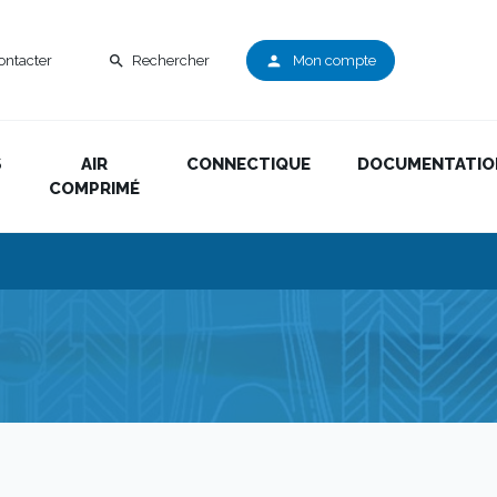
ontacter
Rechercher
Mon compte
search
person
S
AIR
CONNECTIQUE
DOCUMENTATIO
COMPRIMÉ