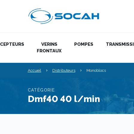
ÉCEPTEURS
VERINS
POMPES
TRANSMISS
FRONTAUX
Accueil
Distributeurs
Monoblocs
CATÉGORIE
Dmf40 40 l/min