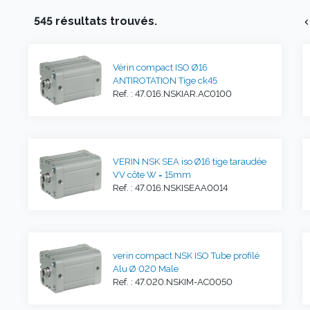
545 résultats trouvés.
chevron_l
Vérin compact ISO Ø16
ANTIROTATION Tige ck45
Ref. : 47.016.NSKIAR.AC0100
VERIN NSK SEA iso Ø16 tige taraudée
VV côte W = 15mm
Ref. : 47.016.NSKISEAA0014
verin compact NSK ISO Tube profilé
Alu Ø 020 Male
Ref. : 47.020.NSKIM-AC0050