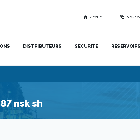
Accueil
Nous c
home
phone_in_talk
IONS
DISTRIBUTEURS
SECURITE
RESERVOIR
87 nsk sh