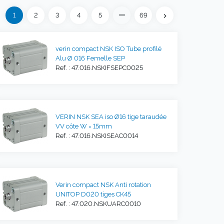
Précédent
more_horiz
1
2
3
4
5
69
eft
chevron_right
Suivant
verin compact NSK ISO Tube profilé
Alu Ø 016 Femelle SEP
Ref. : 47.016.NSKIFSEPC0025
VERIN NSK SEA iso Ø16 tige taraudée
VV côte W = 15mm
Ref. : 47.016.NSKISEAC0014
Verin compact NSK Anti rotation
UNITOP D020 tiges CK45
Ref. : 47.020.NSKUARC0010