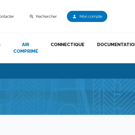
ontacter
Rechercher
Mon compte
search
person
S
AIR
CONNECTIQUE
DOCUMENTATIO
COMPRIMÉ