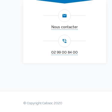
email
Nous contacter
phone_in_talk
02 99 00 84 00
© Copyright Cabsoc 2020