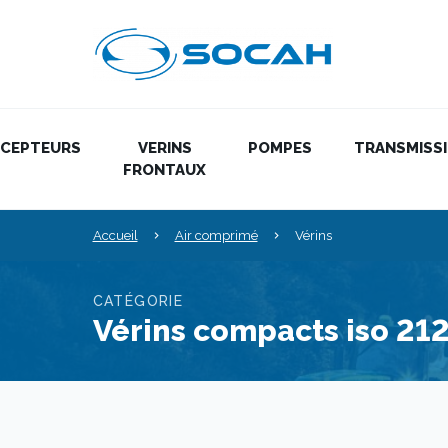
ÉCEPTEURS
VERINS
POMPES
TRANSMISS
FRONTAUX
Accueil
Air comprimé
Vérins
CATÉGORIE
Vérins compacts iso 212