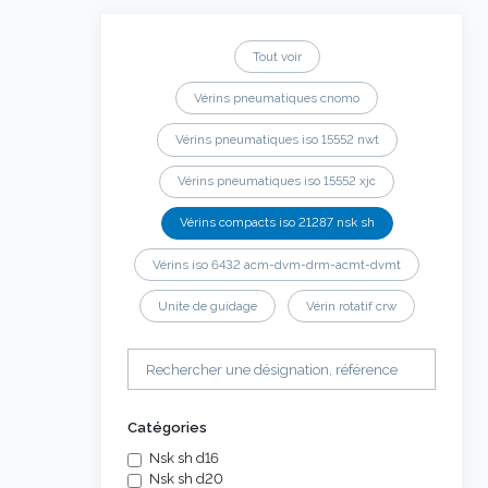
Tout voir
Vérins pneumatiques cnomo
Vérins pneumatiques iso 15552 nwt
Vérins pneumatiques iso 15552 xjc
Vérins compacts iso 21287 nsk sh
Vérins iso 6432 acm-dvm-drm-acmt-dvmt
Unite de guidage
Vérin rotatif crw
Catégories
Nsk sh d16
Nsk sh d20