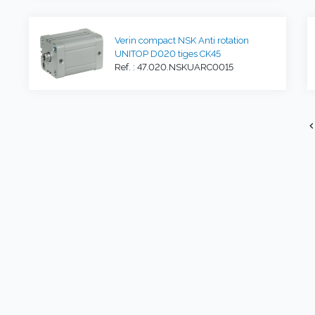
Verin compact NSK Anti rotation
UNITOP D020 tiges CK45
Ref. : 47.020.NSKUARC0015
chevron_l