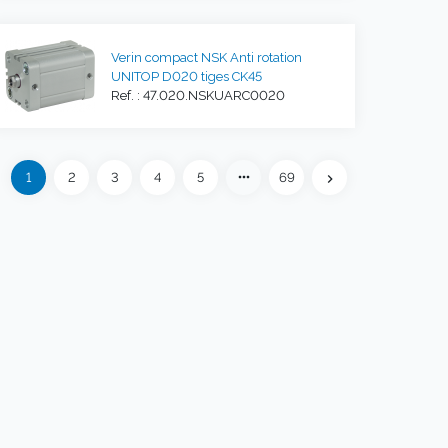
Verin compact NSK Anti rotation
UNITOP D020 tiges CK45
Ref. : 47.020.NSKUARC0020
Précédent
more_horiz
1
2
3
4
5
69
eft
chevron_right
Suivant