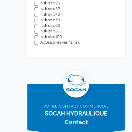
Nsk sh d25
Nsk sh d32
Nsk sh d40
Nsk sh d50
Nsk sh d63
Nsk sh d80
Nsk sh d100
Accessoires vérins nsk
VOTRE CONTACT COMMERCIAL
SOCAH HYDRAULIQUE
Contact