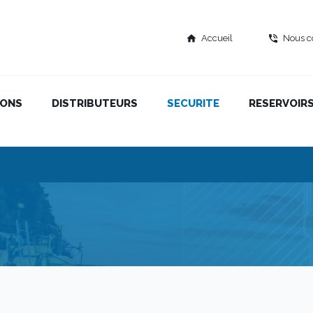
Accueil
Nous c
home
phone_in_talk
IONS
DISTRIBUTEURS
SECURITE
RESERVOIR