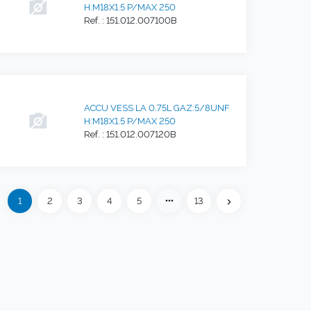
H:M18X1.5 P/MAX 250
Ref. : 151.012.007100B
ACCU VESS LA 0.75L GAZ:5/8UNF
H:M18X1.5 P/MAX 250
Ref. : 151.012.007120B
Précédent
more_horiz
1
2
3
4
5
13
eft
chevron_right
Suivant