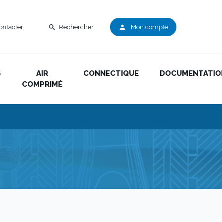
ontacter
Rechercher
Mon compte
search
person
S
AIR
CONNECTIQUE
DOCUMENTATIO
COMPRIMÉ