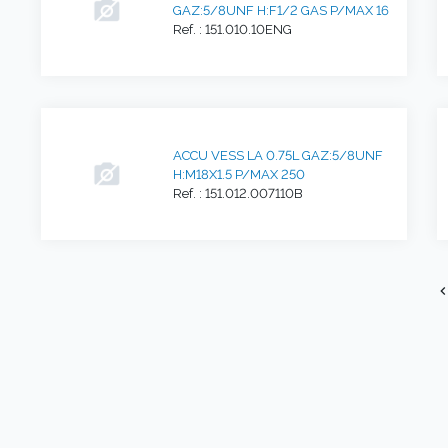
GAZ:5/8UNF H:F1/2 GAS P/MAX 16
Ref. : 151.010.10ENG
ACCU VESS LA 0.75L GAZ:5/8UNF
H:M18X1.5 P/MAX 250
Ref. : 151.012.007110B
chevron_l