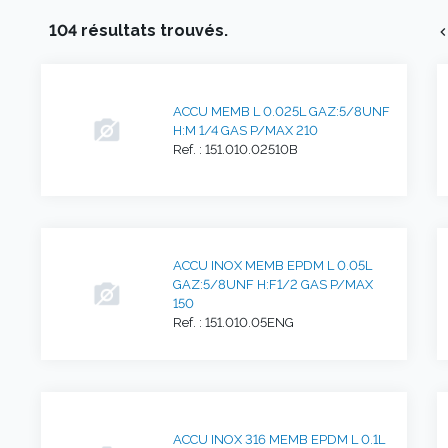
104 résultats trouvés.
chevron_l
ACCU MEMB L 0.025L GAZ:5/8UNF
H:M 1/4 GAS P/MAX 210
Ref. : 151.010.02510B
ACCU INOX MEMB EPDM L 0.05L
GAZ:5/8UNF H:F1/2 GAS P/MAX
150
Ref. : 151.010.05ENG
ACCU INOX 316 MEMB EPDM L 0.1L