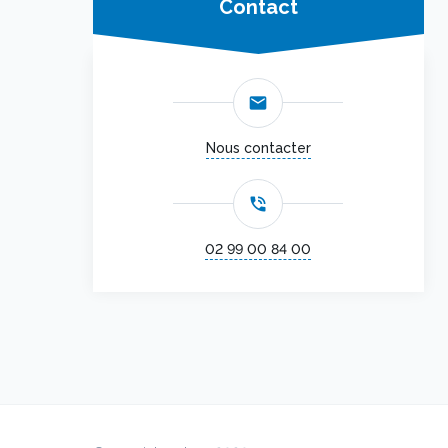
Contact
email
Nous contacter
phone_in_talk
02 99 00 84 00