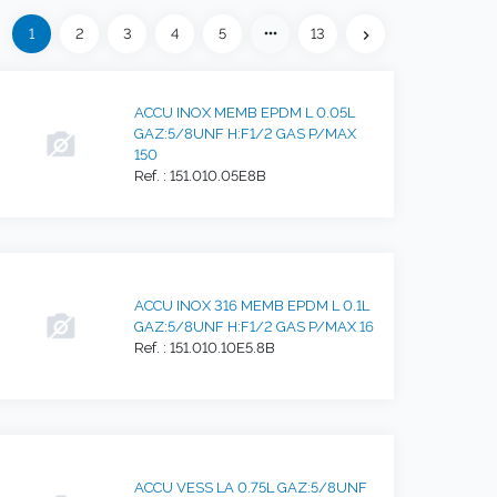
Précédent
more_horiz
1
2
3
4
5
13
eft
chevron_right
Suivant
ACCU INOX MEMB EPDM L 0.05L
GAZ:5/8UNF H:F1/2 GAS P/MAX
150
Ref. : 151.010.05E8B
ACCU INOX 316 MEMB EPDM L 0.1L
GAZ:5/8UNF H:F1/2 GAS P/MAX 16
Ref. : 151.010.10E5.8B
ACCU VESS LA 0.75L GAZ:5/8UNF