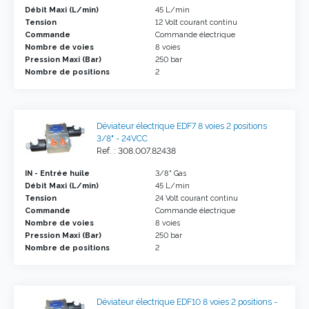
Débit Maxi (L/min)
45 L/min
Tension
12 Volt courant continu
Commande
Commande électrique
Nombre de voies
8 voies
Pression Maxi (Bar)
250 bar
Nombre de positions
2
Déviateur électrique EDF7 8 voies 2 positions
3/8" - 24VCC
Ref. : 308.007.82438
IN - Entrée huile
3/8" Gas
Débit Maxi (L/min)
45 L/min
Tension
24 Volt courant continu
Commande
Commande électrique
Nombre de voies
8 voies
Pression Maxi (Bar)
250 bar
Nombre de positions
2
Déviateur électrique EDF10 8 voies 2 positions -