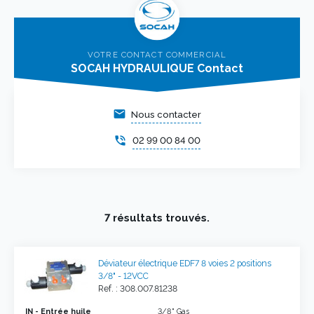
VOTRE CONTACT COMMERCIAL
SOCAH HYDRAULIQUE Contact
email
Nous contacter
phone_in_talk
02 99 00 84 00
7 résultats trouvés.
Déviateur électrique EDF7 8 voies 2 positions
3/8" - 12VCC
Ref. : 308.007.81238
IN - Entrée huile
3/8" Gas