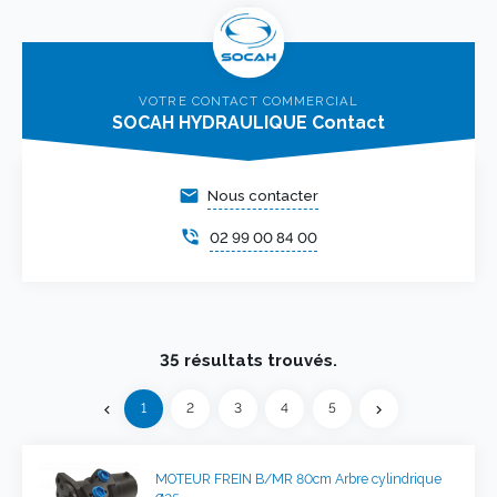
VOTRE CONTACT COMMERCIAL
SOCAH HYDRAULIQUE Contact
email
Nous contacter
phone_in_talk
02 99 00 84 00
35 résultats trouvés.
Précédent
1
2
3
4
5
chevron_left
chevron_right
Suivant
MOTEUR FREIN B/MR 80cm Arbre cylindrique