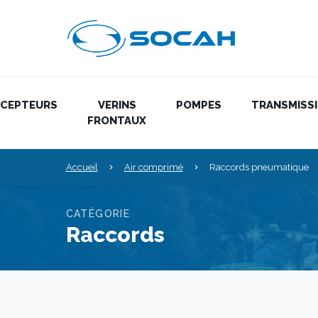
ÉCEPTEURS
VERINS
POMPES
TRANSMISS
FRONTAUX
Accueil
Air comprimé
Raccords pneumatique
CATÉGORIE
Raccords