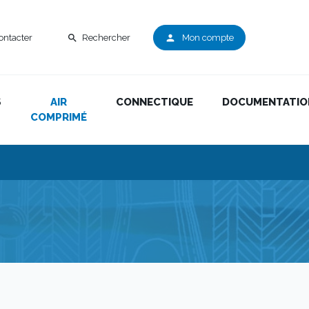
ontacter
Rechercher
Mon compte
search
person
S
AIR
CONNECTIQUE
DOCUMENTATIO
COMPRIMÉ