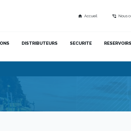
Accueil
Nous c
home
phone_in_talk
IONS
DISTRIBUTEURS
SECURITE
RESERVOIR