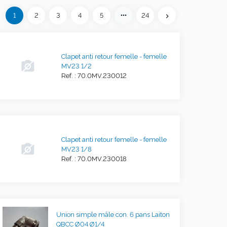
Précédent
more_horiz
1
2
3
4
5
24
eft
chevron_right
Suivant
Clapet anti retour femelle - femelle
MV23 1/2
Ref. : 70.0MV.230012
Clapet anti retour femelle - femelle
MV23 1/8
Ref. : 70.0MV.230018
Union simple mâle con. 6 pans Laiton
QBCC Ø04 Ø1/4