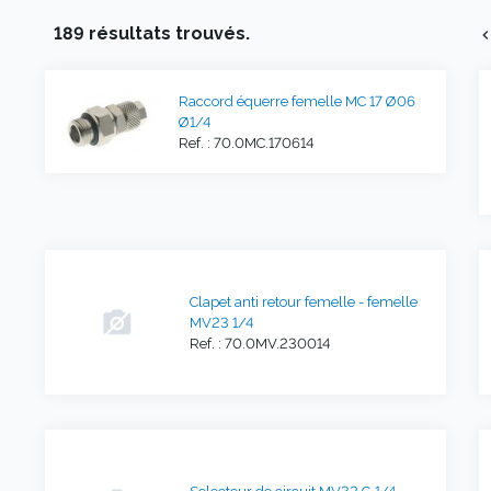
189 résultats trouvés.
chevron_l
Raccord équerre femelle MC 17 Ø06
Ø1/4
Ref. : 70.0MC.170614
Clapet anti retour femelle - femelle
MV23 1/4
Ref. : 70.0MV.230014