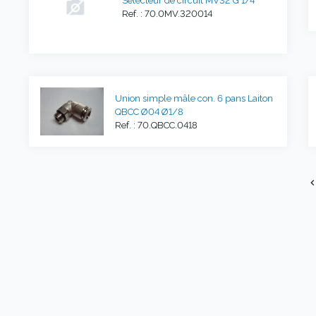
Selecteur de circuit MV32 G 1/4
Ref. : 70.0MV.320014
Union simple mâle con. 6 pans Laiton
QBCC Ø04 Ø1/8
Ref. : 70.QBCC.0418
chevron_l