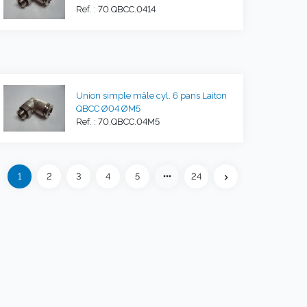
Ref. : 70.QBCC.0414
Union simple mâle cyl. 6 pans Laiton
QBCC Ø04 ØM5
Ref. : 70.QBCC.04M5
Précédent
more_horiz
1
2
3
4
5
24
eft
chevron_right
Suivant