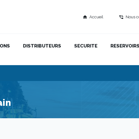
Accueil
Nous c
home
phone_in_talk
IONS
DISTRIBUTEURS
SECURITE
RESERVOIR
ain