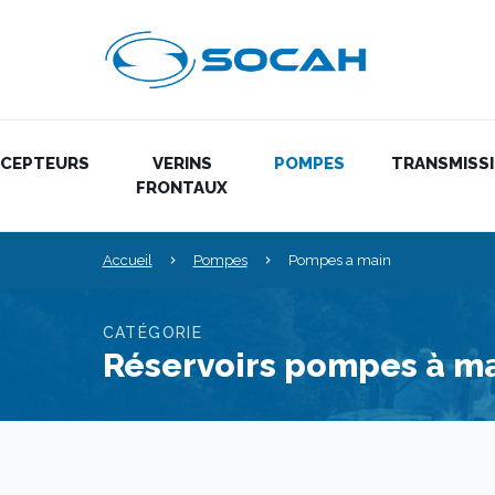
ÉCEPTEURS
VERINS
POMPES
TRANSMISS
FRONTAUX
Accueil
Pompes
Pompes a main
CATÉGORIE
Réservoirs pompes à m