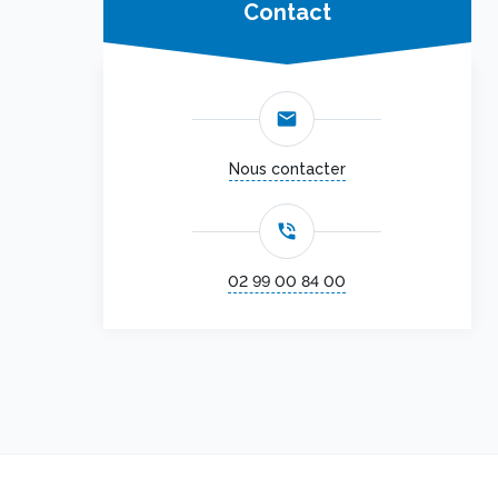
Contact
email
Nous contacter
phone_in_talk
02 99 00 84 00