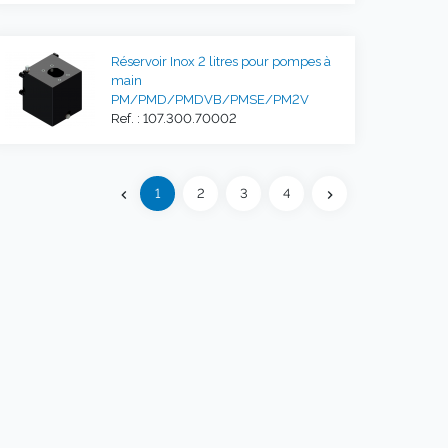
Réservoir Inox 2 litres pour pompes à
main
PM/PMD/PMDVB/PMSE/PM2V
Ref. : 107.300.70002
Précédent
1
2
3
4
chevron_left
chevron_right
Suivant