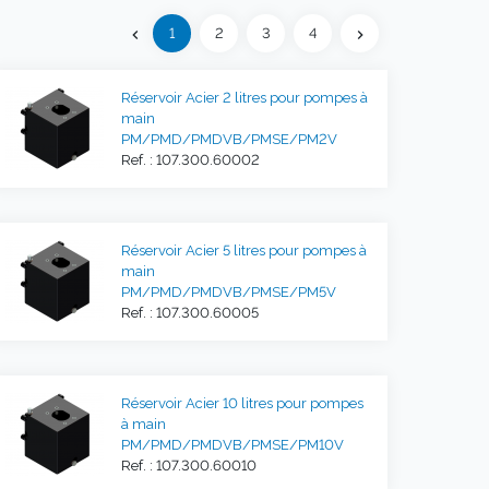
Précédent
1
2
3
4
chevron_left
chevron_right
Suivant
Réservoir Acier 2 litres pour pompes à
main
PM/PMD/PMDVB/PMSE/PM2V
Ref. : 107.300.60002
Réservoir Acier 5 litres pour pompes à
main
PM/PMD/PMDVB/PMSE/PM5V
Ref. : 107.300.60005
Réservoir Acier 10 litres pour pompes
à main
PM/PMD/PMDVB/PMSE/PM10V
Ref. : 107.300.60010