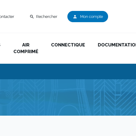
ontacter
Rechercher
Mon compte
search
person
S
AIR
CONNECTIQUE
DOCUMENTATIO
COMPRIMÉ